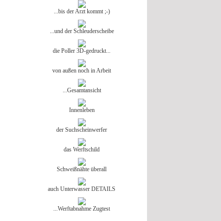
...bis der Arzt kommt ;-)
...und der Schleuderscheibe
die Poller 3D-gedruckt...
von außen noch in Arbeit
...Gesamtansicht
Innenleben
der Suchscheinwerfer
das Werftschild
Schweißnähte überall
auch Unterwasser DETAILS
...Werftabnahme Zugtest