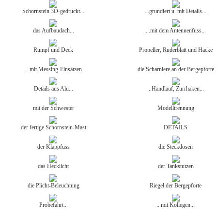
Schornstein 3D-gedruckt...
...grundiert u. mit Details...
das Aufbaudach...
...mit dem Antennenfuss...
Rumpf und Deck
Propeller, Ruderblatt und Hacke
...mit Messing-Einsätzen
die Scharniere an der Bergepforte
Details aus Alu...
...Handlauf, Zurrhaken...
mit der Schwester
Modelltrennung
der fertige Schornstein-Mast
DETAILS
der Klappfuss
die Steckdosen
das Hecklicht
der Tankstutzen
die Plicht-Beleuchtung
Riegel der Bergepforte
Probefahrt...
...mit Kollegen...