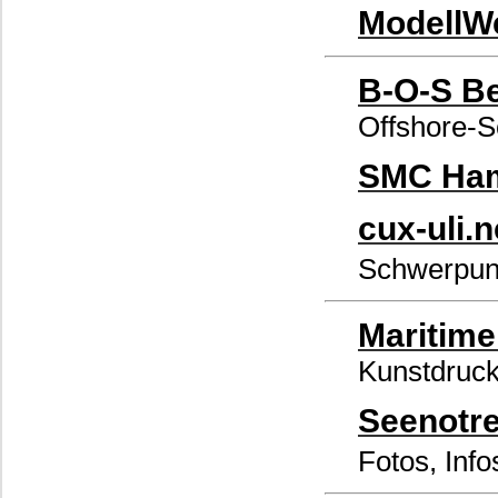
ModellWe
B-O-S Be
Offshore-S
SMC Ha
cux-uli.n
Schwerpu
Maritim
Kunstdruck
Seenotre
Fotos, Info